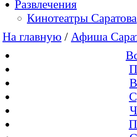
Развлечения
Кинотеатры Саратова
На главную
/
Афиша Сара
В
П
В
С
Ч
П