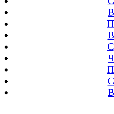
С
В
П
В
С
Ч
П
С
В