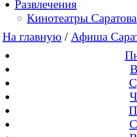
Развлечения
Кинотеатры Саратова
На главную
/
Афиша Сара
П
В
С
Ч
П
С