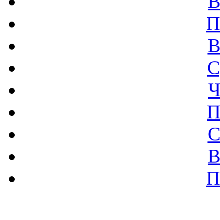
В
П
В
С
Ч
П
С
В
П