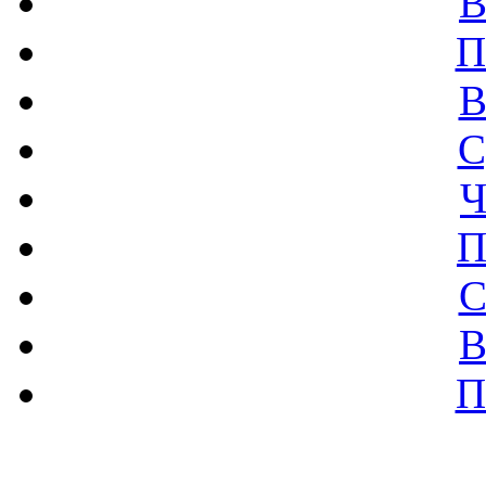
В
П
В
С
Ч
П
С
В
П