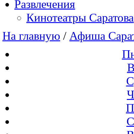
Развлечения
Кинотеатры Саратова
На главную
/
Афиша Сара
П
В
С
Ч
П
С