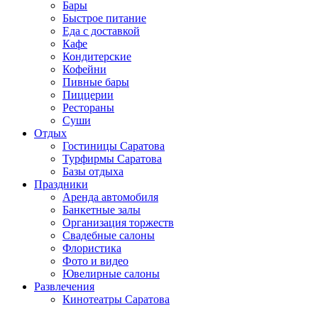
Бары
Быстрое питание
Еда с доставкой
Кафе
Кондитерские
Кофейни
Пивные бары
Пиццерии
Рестораны
Суши
Отдых
Гостиницы Саратова
Турфирмы Саратова
Базы отдыха
Праздники
Аренда автомобиля
Банкетные залы
Организация торжеств
Свадебные салоны
Флористика
Фото и видео
Ювелирные салоны
Развлечения
Кинотеатры Саратова