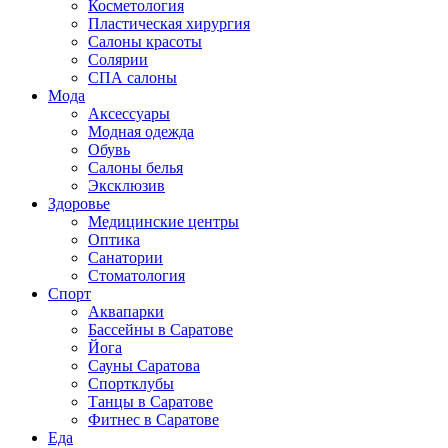
Косметология
Пластическая хирургия
Салоны красоты
Солярии
СПА салоны
Мода
Аксессуары
Модная одежда
Обувь
Салоны белья
Эксклюзив
Здоровье
Медицинские центры
Оптика
Санатории
Стоматология
Спорт
Аквапарки
Бассейны в Саратове
Йога
Сауны Саратова
Спортклубы
Танцы в Саратове
Фитнес в Саратове
Еда