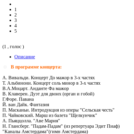
1
2
3
4
5
(1 , голос )
Описание
В программе концерта:
А. Вивальди. Концерт До мажор в 3-х частях
Т. Альбинони. Концерт соль минор в 3-х частях
В.А.Моцарт. Анданте Фа мажор
В. Клаверен. Дуэт для двоих (орган и гобой)
Г.Форе. Павана
Й. ван Дайк. Фантазия
П. Масканьи. Интродукция из оперы "Сельская честь"
П. Чайковский. Марш из балета "Щелкунчик"
А. Пьяццолла. "Аве Мария"
Н. Глансберг. "Падам-Падам" (из репертуара Эдит Пиаф)
"Каналы Амстердама"(гимн Амстердама)