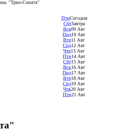
она. "Трио-Соната"
Птн
Сегодня
Сбт
Завтра
Вск
09 Авг
Пнд
10 Авг
Втр
11 Авг
Срд
12 Авг
Чтв
13 Авг
Птн
14 Авг
Сбт
15 Авг
Вск
16 Авг
Пнд
17 Авг
Втр
18 Авг
Срд
19 Авг
Чтв
20 Авг
Птн
21 Авг
та"