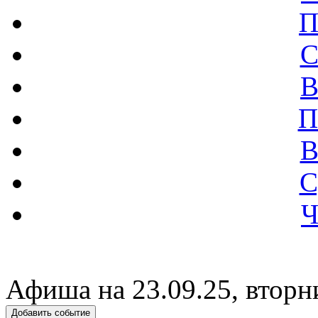
П
С
В
П
В
С
Ч
Афиша на 23.09.25, вторн
Добавить событие