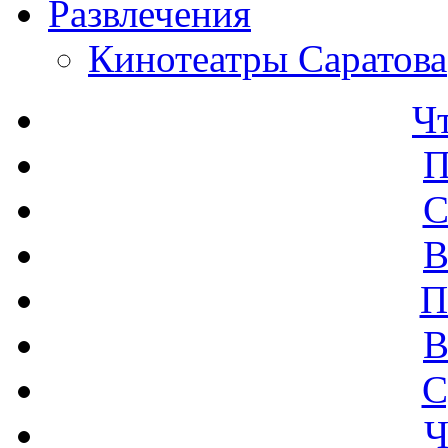
Развлечения
Кинотеатры Саратова
Ч
П
С
В
П
В
С
Ч