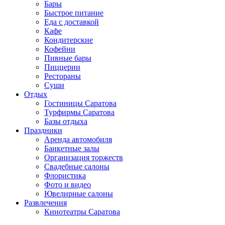
Бары
Быстрое питание
Еда с доставкой
Кафе
Кондитерские
Кофейни
Пивные бары
Пиццерии
Рестораны
Суши
Отдых
Гостиницы Саратова
Турфирмы Саратова
Базы отдыха
Праздники
Аренда автомобиля
Банкетные залы
Организация торжеств
Свадебные салоны
Флористика
Фото и видео
Ювелирные салоны
Развлечения
Кинотеатры Саратова