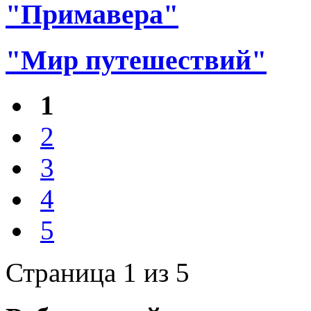
"Примавера"
"Мир путешествий"
1
2
3
4
5
Страница 1 из 5