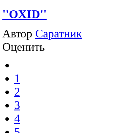
''OXID''
Автор
Саратник
Оценить
1
2
3
4
5