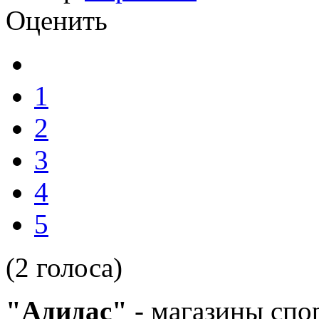
Оценить
1
2
3
4
5
(2 голоса)
"Адидас"
- магазины спо