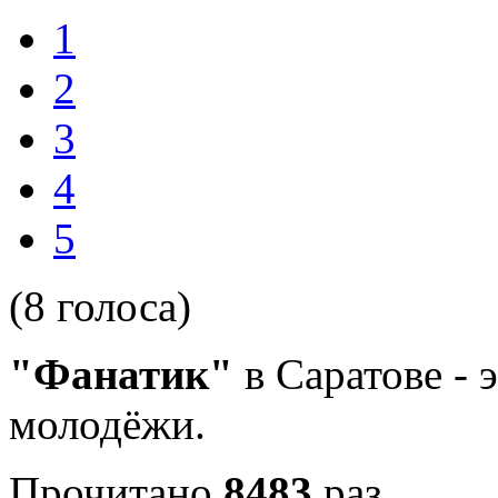
1
2
3
4
5
(8 голоса)
"Фанатик"
в Саратове - 
молодёжи.
Прочитано
8483
раз