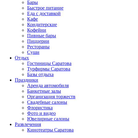
Бары
Быстрое питание
Еда с доставкой
Кафе
Кондитерские
Кофейни
Пивные бары
Пиццерии
Рестораны
Суши
Отдых
Гостиницы Саратова
Турфирмы Саратова
Базы отдыха
Праздники
Аренда автомобиля
Банкетные залы
Организация торжеств
Свадебные салоны
Флористика
Фото и видео
Ювелирные салоны
Развлечения
Кинотеатры Саратова