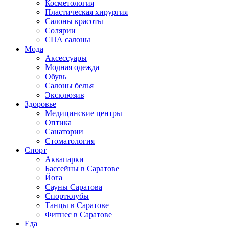
Косметология
Пластическая хирургия
Салоны красоты
Солярии
СПА салоны
Мода
Аксессуары
Модная одежда
Обувь
Салоны белья
Эксклюзив
Здоровье
Медицинские центры
Оптика
Санатории
Стоматология
Спорт
Аквапарки
Бассейны в Саратове
Йога
Сауны Саратова
Спортклубы
Танцы в Саратове
Фитнес в Саратове
Еда