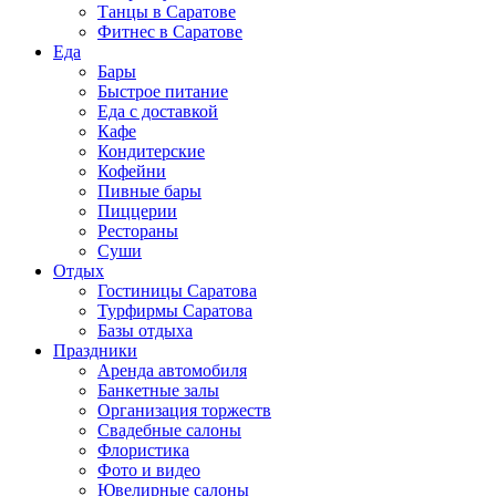
Танцы в Саратове
Фитнес в Саратове
Еда
Бары
Быстрое питание
Еда с доставкой
Кафе
Кондитерские
Кофейни
Пивные бары
Пиццерии
Рестораны
Суши
Отдых
Гостиницы Саратова
Турфирмы Саратова
Базы отдыха
Праздники
Аренда автомобиля
Банкетные залы
Организация торжеств
Свадебные салоны
Флористика
Фото и видео
Ювелирные салоны