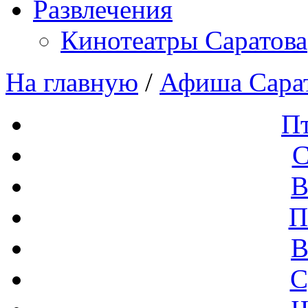
Развлечения
Кинотеатры Саратова
На главную
/
Афиша Сара
П
С
В
П
В
С