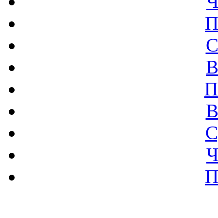
Ч
П
С
В
П
В
С
Ч
П