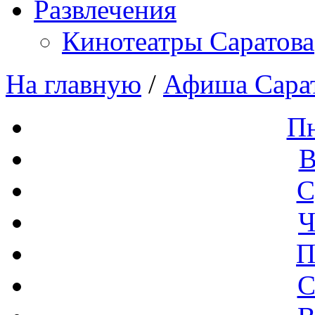
Развлечения
Кинотеатры Саратова
На главную
/
Афиша Сара
П
В
С
Ч
П
С