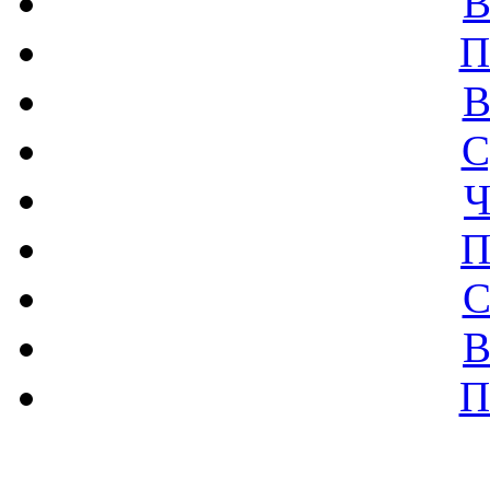
В
П
В
С
Ч
П
С
В
П