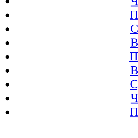
Ч
П
С
В
П
В
С
Ч
П