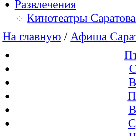
Развлечения
Кинотеатры Саратова
На главную
/
Афиша Сара
П
С
В
П
В
С