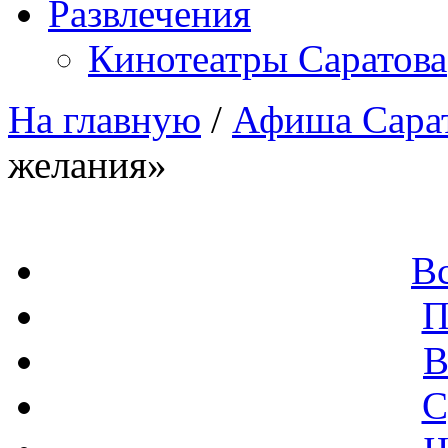
Развлечения
Кинотеатры Саратова
На главную
/
Афиша Сара
желания»
В
П
В
С