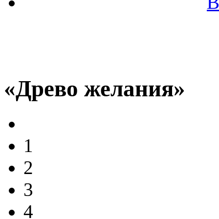
В
«Древо желания»
1
2
3
4