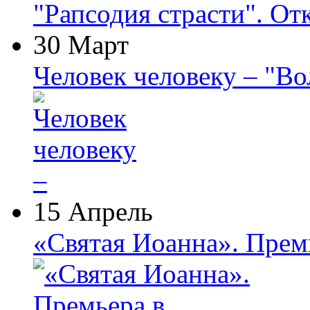
"Рапсодия страсти". От
30 Март
Человек человеку – "В
15 Апрель
«Святая Иоанна». Прем