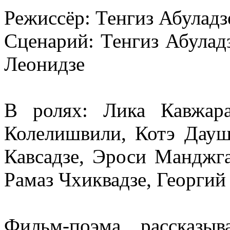
Режиссёр: Тенгиз Абуладз
Сценарий: Тенгиз Абулад
Леонидзе
В ролях: Лика Кавжара
Колелишвили, Котэ Дауш
Кавсадзе, Эроси Манджга
Рамаз Чхиквадзе, Георгий
Фильм-поэма, рассказ