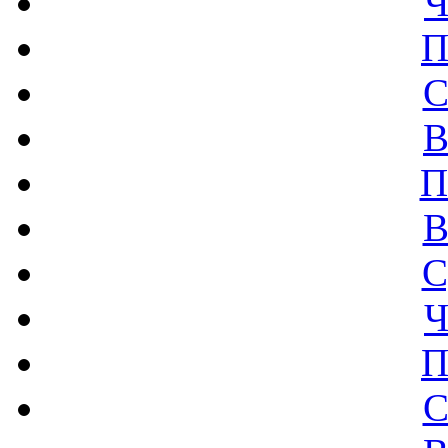
Ч
П
С
В
П
В
С
Ч
П
С