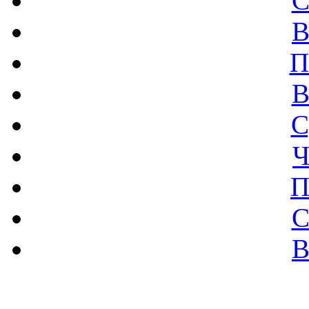
С
В
П
В
С
Ч
П
С
В