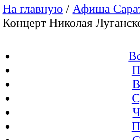
На главную
/
Афиша Сара
Концерт Николая Луганск
В
П
В
С
Ч
П