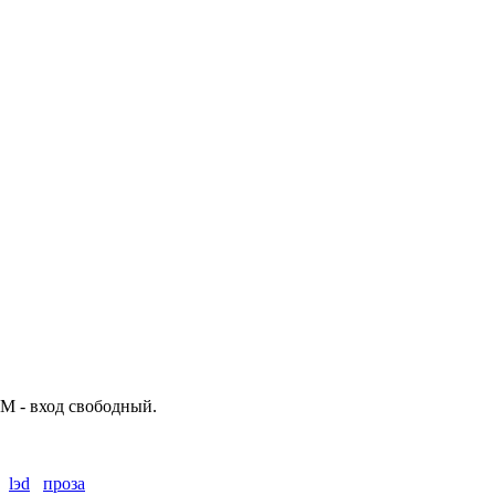
М - вход свободный.
lэd
проза