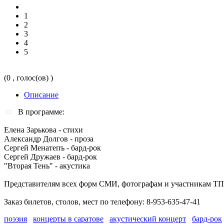
1
2
3
4
5
(0 , голос(ов) )
Описание
В программе:
Елена Зарькова - стихи
Александр Долгов - проза
Сергей Менатепъ - бард-рок
Сергей Дружаев - бард-рок
"Вторая Тень" - акустика
Представителям всех форм СМИ, фотографам и участникам ТП
Заказ билетов, столов, мест по телефону: 8-953-635-47-41
поэзия
концерты в саратове
акустический концерт
бард-рок