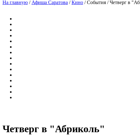
На главную
/
Афиша Саратова
/
Кино
/
События
/
Четверг в "А
Четверг в "Абриколь"