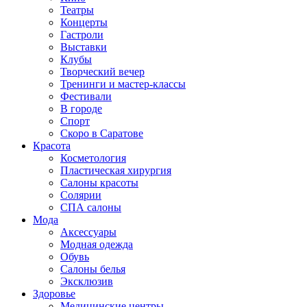
Театры
Концерты
Гастроли
Выставки
Клубы
Творческий вечер
Тренинги и мастер-классы
Фестивали
В городе
Спорт
Скоро в Саратове
Красота
Косметология
Пластическая хирургия
Салоны красоты
Солярии
СПА салоны
Мода
Аксессуары
Модная одежда
Обувь
Салоны белья
Эксклюзив
Здоровье
Медицинские центры