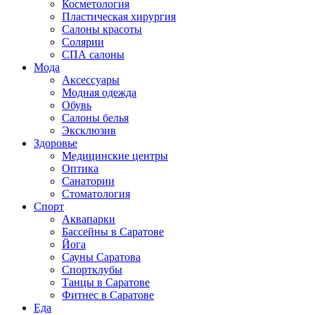
Косметология
Пластическая хирургия
Салоны красоты
Солярии
СПА салоны
Мода
Аксессуары
Модная одежда
Обувь
Салоны белья
Эксклюзив
Здоровье
Медицинские центры
Оптика
Санатории
Стоматология
Спорт
Аквапарки
Бассейны в Саратове
Йога
Сауны Саратова
Спортклубы
Танцы в Саратове
Фитнес в Саратове
Еда