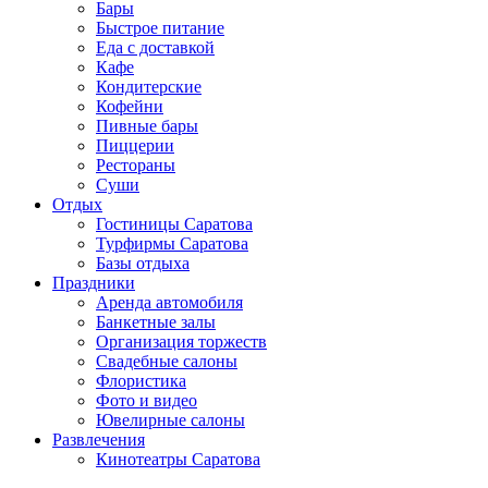
Бары
Быстрое питание
Еда с доставкой
Кафе
Кондитерские
Кофейни
Пивные бары
Пиццерии
Рестораны
Суши
Отдых
Гостиницы Саратова
Турфирмы Саратова
Базы отдыха
Праздники
Аренда автомобиля
Банкетные залы
Организация торжеств
Свадебные салоны
Флористика
Фото и видео
Ювелирные салоны
Развлечения
Кинотеатры Саратова