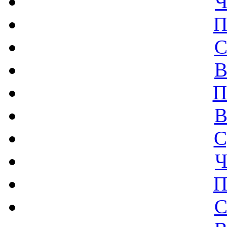
Ч
П
С
В
П
В
С
Ч
П
С