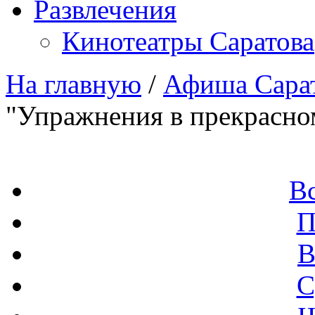
Развлечения
Кинотеатры Саратова
На главную
/
Афиша Сара
"Упражнения в прекрасно
В
П
В
С