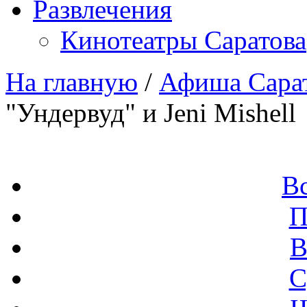
Развлечения
Кинотеатры Саратова
На главную
/
Афиша Сара
"Ундервуд" и Jeni Mishell
В
П
В
С