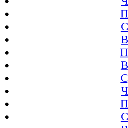
Ч
П
С
В
П
В
С
Ч
П
С