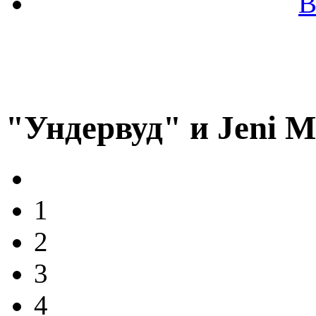
В
"Ундервуд" и Jeni Mi
1
2
3
4