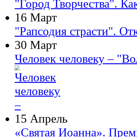
"Город Творчества". Ка
16 Март
"Рапсодия страсти". От
30 Март
Человек человеку – "В
15 Апрель
«Святая Иоанна». Прем