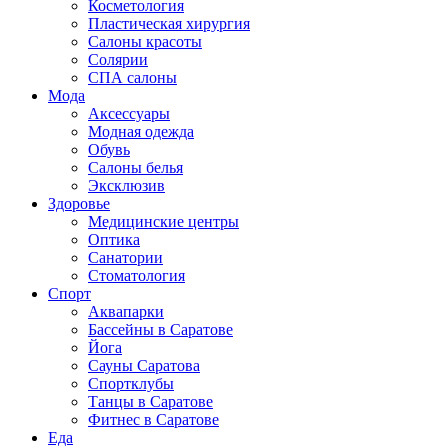
Косметология
Пластическая хирургия
Салоны красоты
Солярии
СПА салоны
Мода
Аксессуары
Модная одежда
Обувь
Салоны белья
Эксклюзив
Здоровье
Медицинские центры
Оптика
Санатории
Стоматология
Спорт
Аквапарки
Бассейны в Саратове
Йога
Сауны Саратова
Спортклубы
Танцы в Саратове
Фитнес в Саратове
Еда