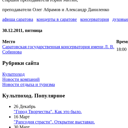
преподаватели Олег Абрамов и Александр Даниленко
афиша саратова
концерты в саратове
консерватория
духовы
30.12.2011, пятница
Место
Врем
Саратовская государственная консерватория имени Л. В.
18:00
Собинова
Рубрики сайта
Культпоход
Новости компаний
Новости отдыха и туризма
Культпоход. Популярное
26 Декабрь
"Город Творчества". Как это было.
16 Март
"Рапсодия страсти". Открытие выставки.
30 Март