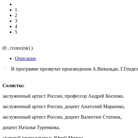
1
2
3
4
5
(0 , голос(ов) )
Описание
В программе прозвучат произведения А.Вивальди, Г.Генде
Солисты:
заслуженный артист России, профессор Андрей Косенко,
заслуженный артист России, доцент Анатолий Марьенко,
заслуженный артист России, доцент Валентин Статник,
доцент Наталья Туренкова,
старший преподаватель Юрий Митин,