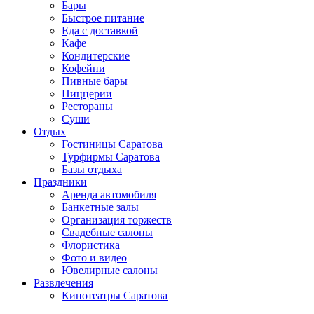
Бары
Быстрое питание
Еда с доставкой
Кафе
Кондитерские
Кофейни
Пивные бары
Пиццерии
Рестораны
Суши
Отдых
Гостиницы Саратова
Турфирмы Саратова
Базы отдыха
Праздники
Аренда автомобиля
Банкетные залы
Организация торжеств
Свадебные салоны
Флористика
Фото и видео
Ювелирные салоны
Развлечения
Кинотеатры Саратова