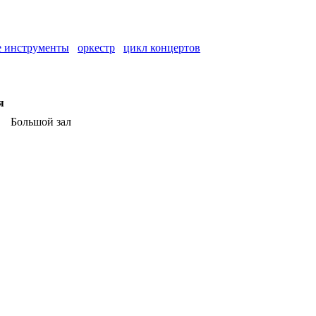
е инструменты
оркестр
цикл концертов
я
Большой зал