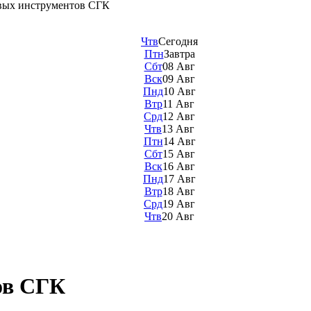
вых инструментов СГК
Чтв
Сегодня
Птн
Завтра
Сбт
08 Авг
Вск
09 Авг
Пнд
10 Авг
Втр
11 Авг
Срд
12 Авг
Чтв
13 Авг
Птн
14 Авг
Сбт
15 Авг
Вск
16 Авг
Пнд
17 Авг
Втр
18 Авг
Срд
19 Авг
Чтв
20 Авг
ов СГК