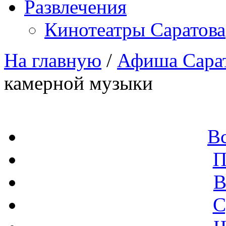
Развлечения
Кинотеатры Саратова
На главную
/
Афиша Сара
камерной музыки
В
П
В
С