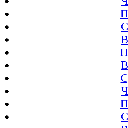
Ч
П
С
В
П
В
С
Ч
П
С