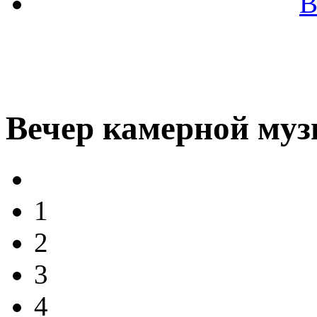
В
Вечер камерной му
1
2
3
4