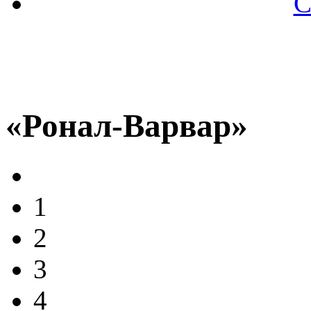
С
«Ронал-Варвар»
1
2
3
4