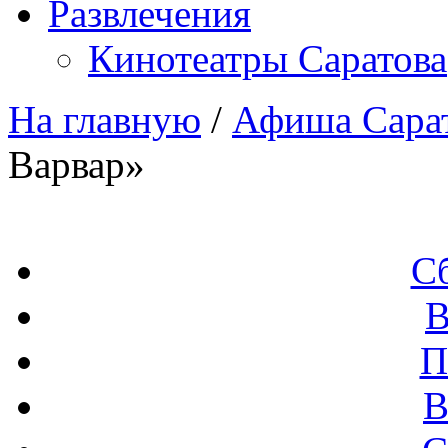
Развлечения
Кинотеатры Саратова
На главную
/
Афиша Сара
Варвар»
С
В
П
В