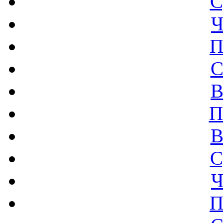
С
Ч
П
С
В
П
В
С
Ч
П