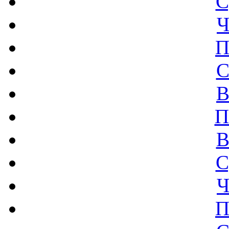
С
Ч
П
С
В
П
В
С
Ч
П