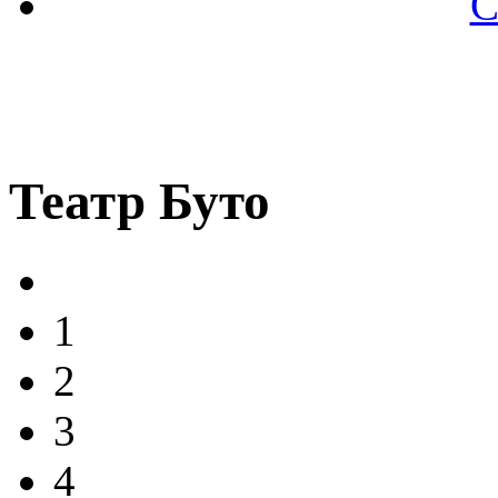
С
Театр Буто
1
2
3
4