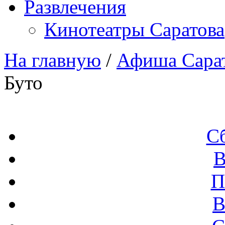
Развлечения
Кинотеатры Саратова
На главную
/
Афиша Сара
Буто
С
В
П
В