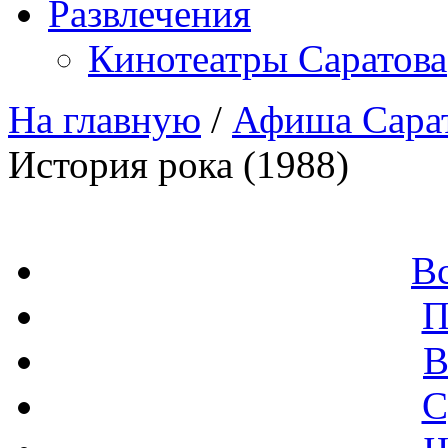
Развлечения
Кинотеатры Саратова
На главную
/
Афиша Сара
История рока (1988)
В
П
В
С