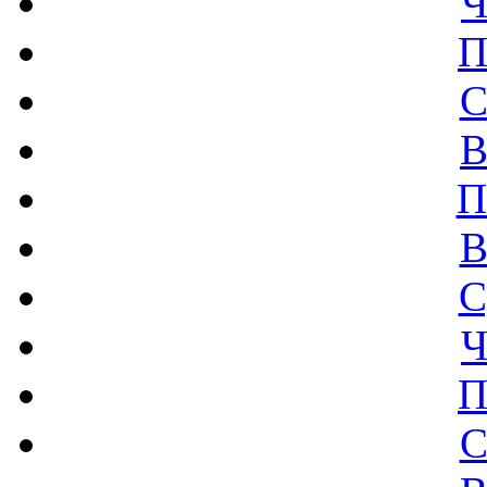
Ч
П
С
В
П
В
С
Ч
П
С