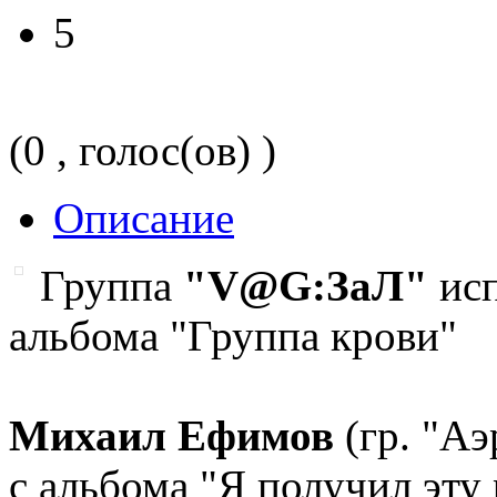
5
(0 , голос(ов) )
Описание
Группа
"V@G:ЗаЛ"
исп
альбома "Группа крови"
Михаил Ефимов
(гр. "А
с альбома "Я получил эту 