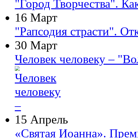
"Город Творчества". Ка
16 Март
"Рапсодия страсти". От
30 Март
Человек человеку – "В
15 Апрель
«Святая Иоанна». Прем