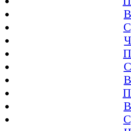
П
В
С
Ч
П
С
В
П
В
С