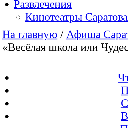
Развлечения
Кинотеатры Саратова
На главную
/
Афиша Сара
«Весёлая школа или Чудес
Ч
П
С
В