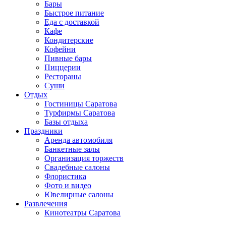
Бары
Быстрое питание
Еда с доставкой
Кафе
Кондитерские
Кофейни
Пивные бары
Пиццерии
Рестораны
Суши
Отдых
Гостиницы Саратова
Турфирмы Саратова
Базы отдыха
Праздники
Аренда автомобиля
Банкетные залы
Организация торжеств
Свадебные салоны
Флористика
Фото и видео
Ювелирные салоны
Развлечения
Кинотеатры Саратова