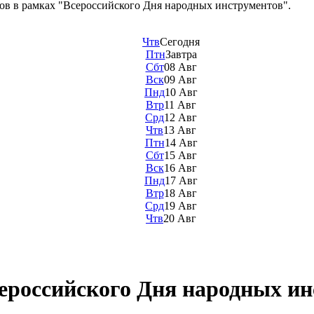
ов в рамках "Всероссийского Дня народных инструментов".
Чтв
Сегодня
Птн
Завтра
Сбт
08 Авг
Вск
09 Авг
Пнд
10 Авг
Втр
11 Авг
Срд
12 Авг
Чтв
13 Авг
Птн
14 Авг
Сбт
15 Авг
Вск
16 Авг
Пнд
17 Авг
Втр
18 Авг
Срд
19 Авг
Чтв
20 Авг
ероссийского Дня народных ин