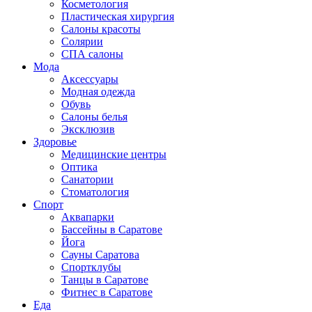
Косметология
Пластическая хирургия
Салоны красоты
Солярии
СПА салоны
Мода
Аксессуары
Модная одежда
Обувь
Салоны белья
Эксклюзив
Здоровье
Медицинские центры
Оптика
Санатории
Стоматология
Спорт
Аквапарки
Бассейны в Саратове
Йога
Сауны Саратова
Спортклубы
Танцы в Саратове
Фитнес в Саратове
Еда