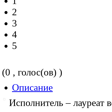
1
2
3
4
5
(0 , голос(ов) )
Описание
Исполнитель – лауреат 