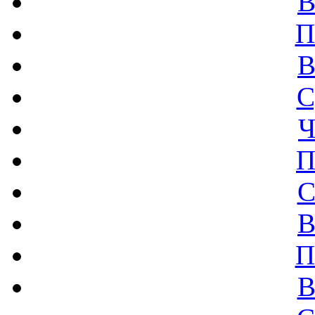
В
П
В
С
Ч
П
С
В
П
В