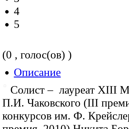
4
5
(0 , голос(ов) )
Описание
Солист – лауреат XIII 
П.И. Чаковского (III пре
конкурсов им. Ф. Крейслер
премия, 2010) Никита Бо