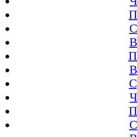
Ч
П
С
В
П
В
С
Ч
П
С