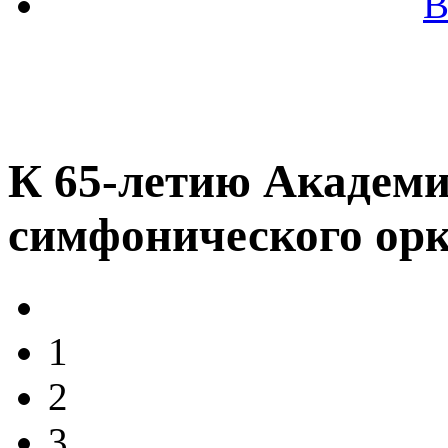
В
К 65-летию Академи
симфонического орк
1
2
3