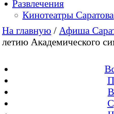
Развлечения
Кинотеатры Саратова
На главную
/
Афиша Сара
летию Академического си
В
П
В
С