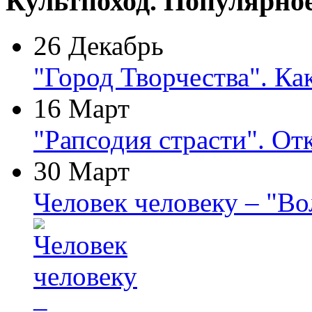
Культпоход. Популярно
26 Декабрь
"Город Творчества". Ка
16 Март
"Рапсодия страсти". От
30 Март
Человек человеку – "В