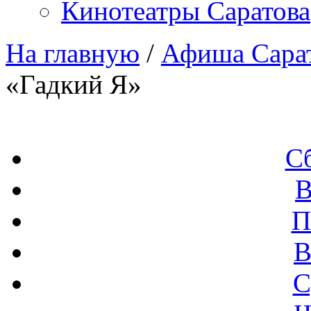
Кинотеатры Саратова
На главную
/
Афиша Сара
«Гадкий Я»
С
В
П
В
С