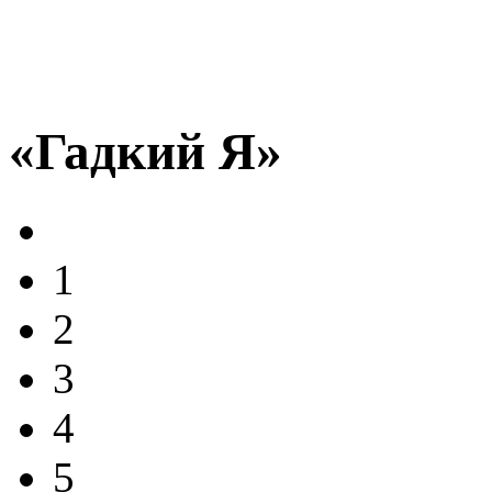
«Гадкий Я»
1
2
3
4
5