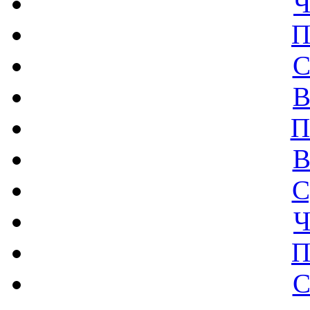
Ч
П
С
В
П
В
С
Ч
П
С