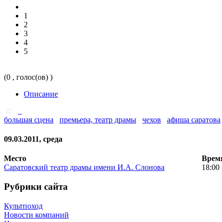
1
2
3
4
5
(0 , голос(ов) )
Описание
большая сцена
премьера, театр драмы
чехов
афиша саратова
09.03.2011, среда
Место
Врем
Саратовский театр драмы имени И.А. Слонова
18:00
Рубрики сайта
Культпоход
Новости компаний