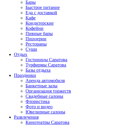
Бары
Быстрое питание
Еда с доставкой
Кафе
Кондитерские
Кофейни
Пивные бары
Пиццерии
Рестораны
Суши
Отдых
Гостиницы Саратова
Турфирмы Саратова
Базы отдыха
Праздники
Аренда автомобиля
Банкетные залы
Организация торжеств
Свадебные салоны
Флористика
Фото и видео
Ювелирные салоны
Развлечения
Кинотеатры Саратова