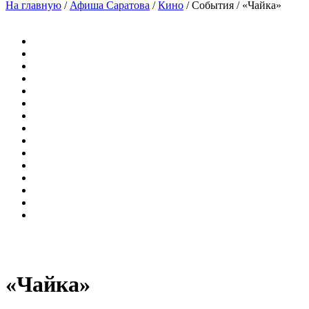
На главную
/
Афиша Саратова
/
Кино
/
События
/
«Чайка»
«Чайка»