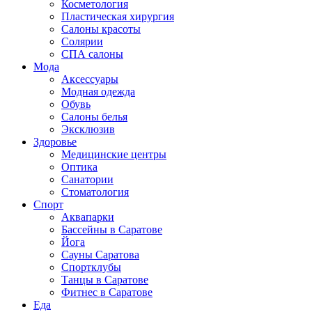
Косметология
Пластическая хирургия
Салоны красоты
Солярии
СПА салоны
Мода
Аксессуары
Модная одежда
Обувь
Салоны белья
Эксклюзив
Здоровье
Медицинские центры
Оптика
Санатории
Стоматология
Спорт
Аквапарки
Бассейны в Саратове
Йога
Сауны Саратова
Спортклубы
Танцы в Саратове
Фитнес в Саратове
Еда