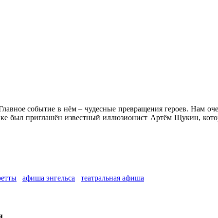
лавное событие в нём – чудесные превращения героев. Нам очен
новке был приглашён известный иллюзионист Артём Щукин, кото
ретты
афиша энгельса
театральная афиша
я