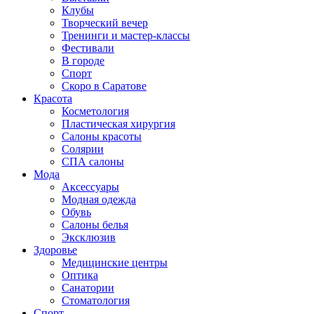
Клубы
Творческий вечер
Тренинги и мастер-классы
Фестивали
В городе
Спорт
Скоро в Саратове
Красота
Косметология
Пластическая хирургия
Салоны красоты
Солярии
СПА салоны
Мода
Аксессуары
Модная одежда
Обувь
Салоны белья
Эксклюзив
Здоровье
Медицинские центры
Оптика
Санатории
Стоматология
Спорт