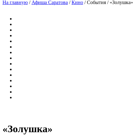
На главную
/
Афиша Саратова
/
Кино
/
События
/
«Золушка»
«Золушка»