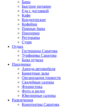
Бары
Быстрое питание
Еда с доставкой
Кафе
Кондитерские
Кофейни
Пивные бары
Пиццерии
Рестораны
Суши
Отдых
Гостиницы Саратова
Турфирмы Саратова
Базы отдыха
Праздники
Аренда автомобиля
Банкетные залы
Организация торжеств
Свадебные салоны
Флористика
Фото и видео
Ювелирные салоны
Развлечения
Кинотеатры Саратова