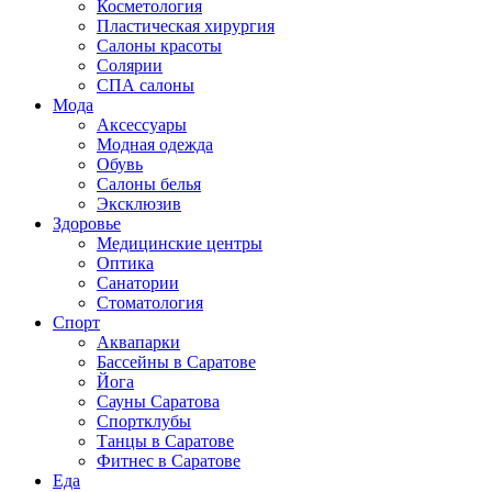
Косметология
Пластическая хирургия
Салоны красоты
Солярии
СПА салоны
Мода
Аксессуары
Модная одежда
Обувь
Салоны белья
Эксклюзив
Здоровье
Медицинские центры
Оптика
Санатории
Стоматология
Спорт
Аквапарки
Бассейны в Саратове
Йога
Сауны Саратова
Спортклубы
Танцы в Саратове
Фитнес в Саратове
Еда