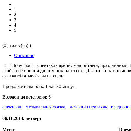
1
2
3
4
5
(0 , голос(ов) )
Описание
«Золушка» – спектакль яркий, колоритный, праздничный. Г
чтобы всё происходило у них на глазах. Для этого к поста
сказочной атмосферы на сцене.
Продолжительность: 1 час 30 минут.
Возрастная категория: 6+
спектакль
музыкальная сказка,
детский спектакль
театр опе
06.11.2014, четверг
Место
Врем