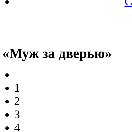
С
«Муж за дверью»
1
2
3
4