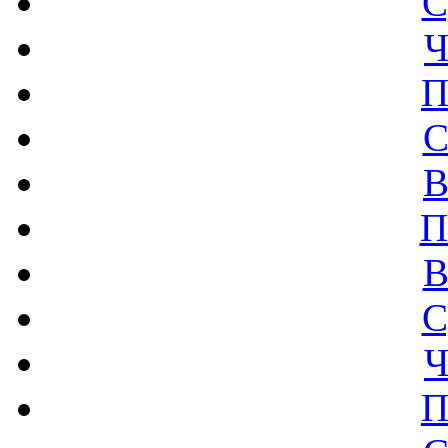
С
Ч
П
С
В
П
В
С
Ч
П