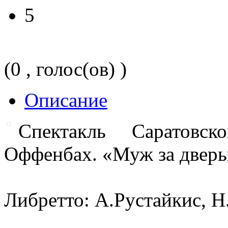
5
(0 , голос(ов) )
Описание
Спектакль Саратовс
Оффенбах. «Муж за дверью
Либретто: А.Рустайкис, Н