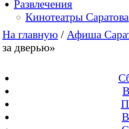
Развлечения
Кинотеатры Саратова
На главную
/
Афиша Сара
за дверью»
С
В
П
В