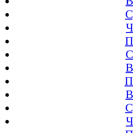
В
С
Ч
П
С
В
П
В
С
Ч