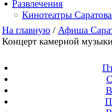
Развлечения
Кинотеатры Саратова
На главную
/
Афиша Сара
Концерт камерной музык
П
С
В
П