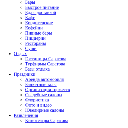
Бары
Быстрое питание
Еда с доставкой
Кафе
Кондитерские
Кофейни
Пивные бары
Пиццерии
Рестораны
Суши
Отдых
Гостиницы Саратова
Турфирмы Саратова
Базы отдыха
Праздники
Аренда автомобиля
Банкетные залы
Организация торжеств
Свадебные салоны
Флористика
Фото и видео
Ювелирные салоны
Развлечения
Кинотеатры Саратова