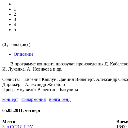
1
2
3
4
5
(0 , голос(ов) )
Описание
В программе концерта прозвучат произведения Д. Кабалевск
И. Лученка, А. Новикова и др.
Солисты – Евгения Каплун, Даниил Вильперт, Александр Сок
Дирижёр – Александр Жигайло
Программу ведёт Валентина Бакулина
концерт
филармония
волга-бэнд
05.05.2011, четверг
Место
Врем
Зал ССЭИ РЭУ
18:00