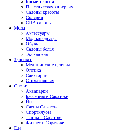
Косметология
Пластическая хирургия
Салоны красоты
Солярии
СПА салоны
Мода
Аксессуары
Модная одежда
Обувь
Салоны белья
Эксклюзив
Здоровье
Медицинские центры
Оптика
Санатории
Стоматология
Спорт
Аквапарки
Бассейны в Саратове
Йога
Сауны Саратова
Спортклубы
Танцы в Саратове
Фитнес в Саратове
Еда