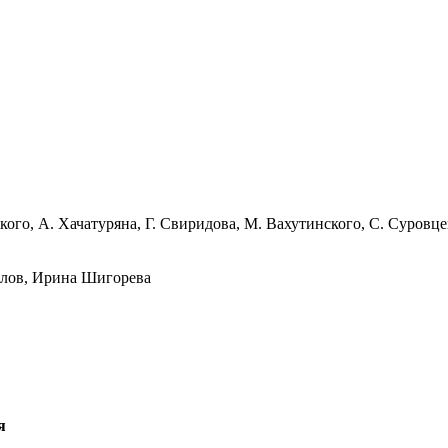
ого, А. Хачатуряна, Г. Свиридова, М. Вахутинского, С. Суровце
олов, Ирина Шигорева
я