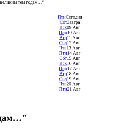
 великим тем годам…"
Птн
Сегодня
Сбт
Завтра
Вск
09 Авг
Пнд
10 Авг
Втр
11 Авг
Срд
12 Авг
Чтв
13 Авг
Птн
14 Авг
Сбт
15 Авг
Вск
16 Авг
Пнд
17 Авг
Втр
18 Авг
Срд
19 Авг
Чтв
20 Авг
Птн
21 Авг
одам…"