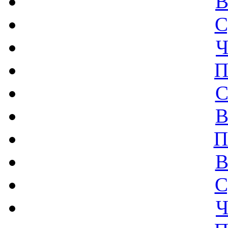
В
С
Ч
П
С
В
П
В
С
Ч