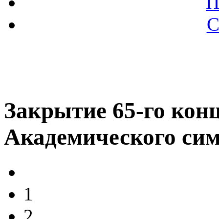
П
С
Закрытие 65-го конц
Академического сим
1
2