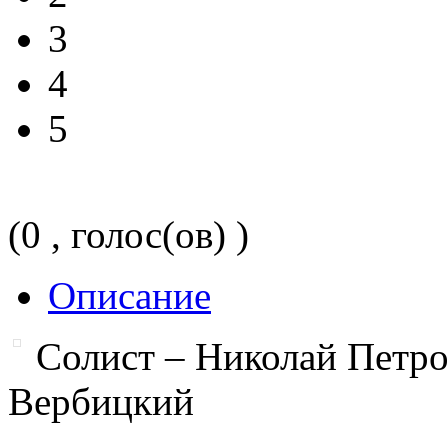
3
4
5
(0 , голос(ов) )
Описание
Солист – Николай Петр
Вербицкий