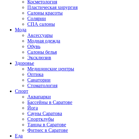
Косметология
Пластическая хирургия
Салоны красоты
Солярии
СПА салоны
Мода
Аксессуары
Модная одежда
Обувь
Салоны белья
Эксклюзив
Здоровье
Медицинские центры
Оптика
Санатории
Стоматология
Спорт
Аквапарки
Бассейны в Саратове
Йога
Сауны Саратова
Спортклубы
Танцы в Саратове
Фитнес в Саратове
Еда