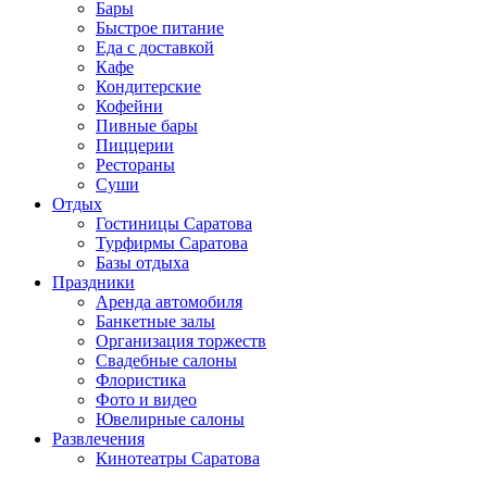
Бары
Быстрое питание
Еда с доставкой
Кафе
Кондитерские
Кофейни
Пивные бары
Пиццерии
Рестораны
Суши
Отдых
Гостиницы Саратова
Турфирмы Саратова
Базы отдыха
Праздники
Аренда автомобиля
Банкетные залы
Организация торжеств
Свадебные салоны
Флористика
Фото и видео
Ювелирные салоны
Развлечения
Кинотеатры Саратова