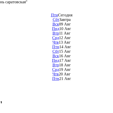
нь саратовская"
Птн
Сегодня
Сбт
Завтра
Вск
09 Авг
Пнд
10 Авг
Втр
11 Авг
Срд
12 Авг
Чтв
13 Авг
Птн
14 Авг
Сбт
15 Авг
Вск
16 Авг
Пнд
17 Авг
Втр
18 Авг
Срд
19 Авг
Чтв
20 Авг
Птн
21 Авг
"