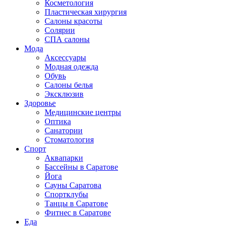
Косметология
Пластическая хирургия
Салоны красоты
Солярии
СПА салоны
Мода
Аксессуары
Модная одежда
Обувь
Салоны белья
Эксклюзив
Здоровье
Медицинские центры
Оптика
Санатории
Стоматология
Спорт
Аквапарки
Бассейны в Саратове
Йога
Сауны Саратова
Спортклубы
Танцы в Саратове
Фитнес в Саратове
Еда