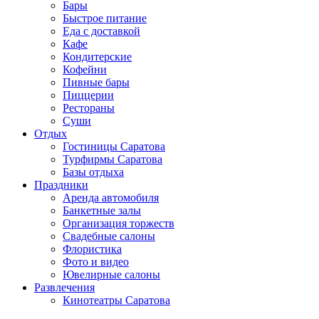
Бары
Быстрое питание
Еда с доставкой
Кафе
Кондитерские
Кофейни
Пивные бары
Пиццерии
Рестораны
Суши
Отдых
Гостиницы Саратова
Турфирмы Саратова
Базы отдыха
Праздники
Аренда автомобиля
Банкетные залы
Организация торжеств
Свадебные салоны
Флористика
Фото и видео
Ювелирные салоны
Развлечения
Кинотеатры Саратова