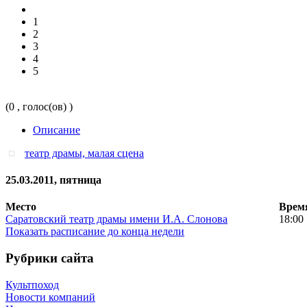
1
2
3
4
5
(0 , голос(ов) )
Описание
театр драмы, малая сцена
25.03.2011, пятница
Место
Врем
Саратовский театр драмы имени И.А. Слонова
18:00
Показать расписание до конца недели
Рубрики сайта
Культпоход
Новости компаний