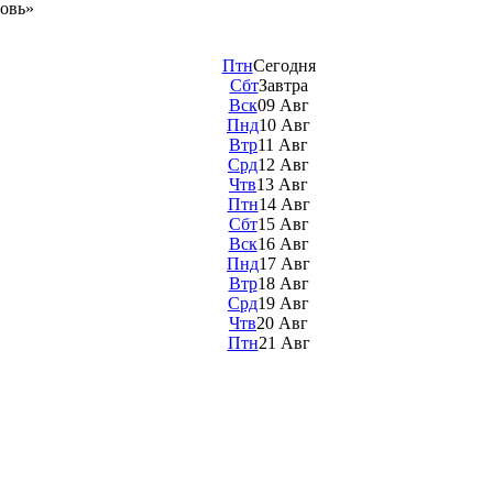
овь»
Птн
Сегодня
Сбт
Завтра
Вск
09 Авг
Пнд
10 Авг
Втр
11 Авг
Срд
12 Авг
Чтв
13 Авг
Птн
14 Авг
Сбт
15 Авг
Вск
16 Авг
Пнд
17 Авг
Втр
18 Авг
Срд
19 Авг
Чтв
20 Авг
Птн
21 Авг