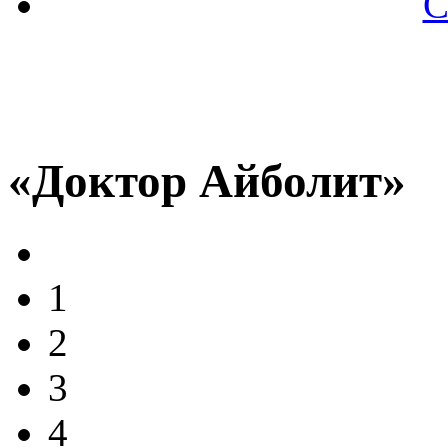
С
«Доктор Айболит»
1
2
3
4