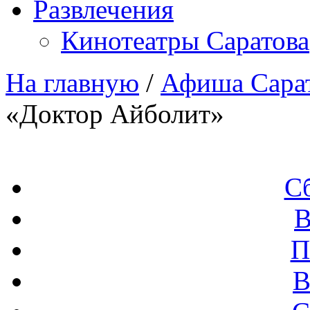
Развлечения
Кинотеатры Саратова
На главную
/
Афиша Сара
«Доктор Айболит»
С
В
П
В