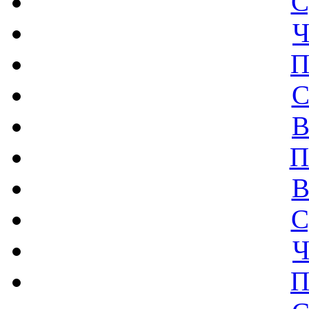
С
Ч
П
С
В
П
В
С
Ч
П