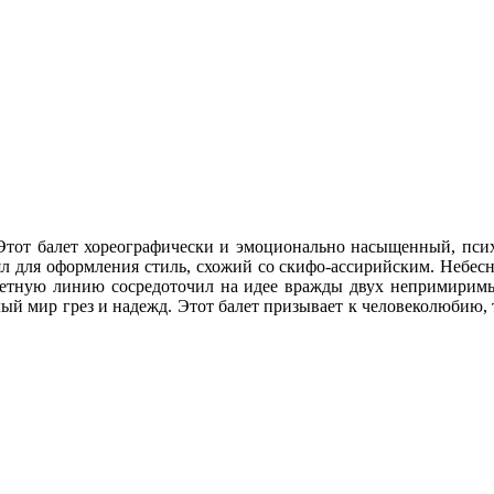
 Этот балет хореографически и эмоционально насыщенный, пс
 для оформления стиль, схожий со скифо-ассирийским. Небесны
жетную линию сосредоточил на идее вражды двух непримиримы
лый мир грез и надежд. Этот балет призывает к человеколюбию