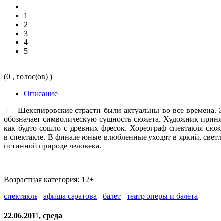
1
2
3
4
5
(0 , голос(ов) )
Описание
Шекспировские страсти были актуальны во все времена.
обозначает символическую сущность сюжета. Художник принял
как будто сошло с древних фресок. Хореограф спектакля сю
в спектакле. В финале юные влюбленные уходят в яркий, свет
истинной природе человека.
Возрастная категория: 12+
спектакль
афиша саратова
балет
театр оперы и балета
22.06.2011, среда