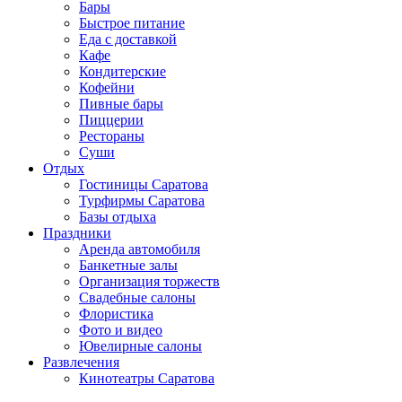
Бары
Быстрое питание
Еда с доставкой
Кафе
Кондитерские
Кофейни
Пивные бары
Пиццерии
Рестораны
Суши
Отдых
Гостиницы Саратова
Турфирмы Саратова
Базы отдыха
Праздники
Аренда автомобиля
Банкетные залы
Организация торжеств
Свадебные салоны
Флористика
Фото и видео
Ювелирные салоны
Развлечения
Кинотеатры Саратова