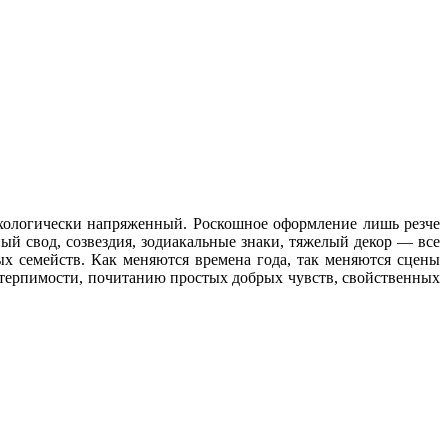
ихологически напряженный. Роскошное оформление лишь резче
й свод, созвездия, зодиакальные знаки, тяжелый декор — все
х семейств. Как меняются времена года, так меняются сцены
, терпимости, почитанию простых добрых чувств, свойственных