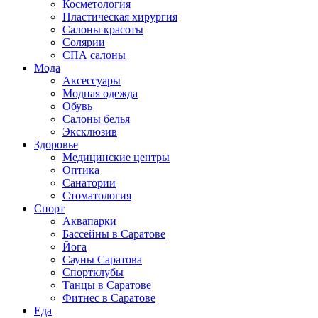
Косметология
Пластическая хирургия
Салоны красоты
Солярии
СПА салоны
Мода
Аксессуары
Модная одежда
Обувь
Салоны белья
Эксклюзив
Здоровье
Медицинские центры
Оптика
Санатории
Стоматология
Спорт
Аквапарки
Бассейны в Саратове
Йога
Сауны Саратова
Спортклубы
Танцы в Саратове
Фитнес в Саратове
Еда