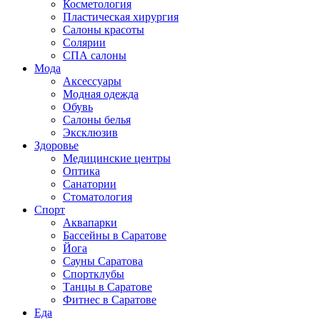
Косметология
Пластическая хирургия
Салоны красоты
Солярии
СПА салоны
Мода
Аксессуары
Модная одежда
Обувь
Салоны белья
Эксклюзив
Здоровье
Медицинские центры
Оптика
Санатории
Стоматология
Спорт
Аквапарки
Бассейны в Саратове
Йога
Сауны Саратова
Спортклубы
Танцы в Саратове
Фитнес в Саратове
Еда