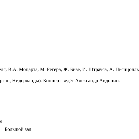
еля, В.А. Моцарта, М. Регера, Ж. Бизе, И. Штрауса, А. Пьяццолл
орган, Нидерланды). Концерт ведёт Александр Авдонин.
я
Большой зал