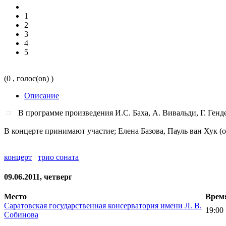
1
2
3
4
5
(0 , голос(ов) )
Описание
В программе произведения И.С. Баха, А. Вивальди, Г. Генд
В концерте принимают участие; Елена Базова, Пауль ван Хук (
концерт
трио соната
09.06.2011, четверг
Место
Врем
Саратовская государственная консерватория имени Л. В.
19:00
Собинова