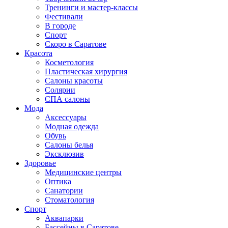
Тренинги и мастер-классы
Фестивали
В городе
Спорт
Скоро в Саратове
Красота
Косметология
Пластическая хирургия
Салоны красоты
Солярии
СПА салоны
Мода
Аксессуары
Модная одежда
Обувь
Салоны белья
Эксклюзив
Здоровье
Медицинские центры
Оптика
Санатории
Стоматология
Спорт
Аквапарки
Бассейны в Саратове