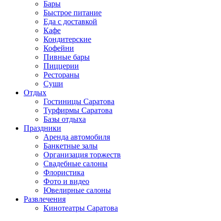
Бары
Быстрое питание
Еда с доставкой
Кафе
Кондитерские
Кофейни
Пивные бары
Пиццерии
Рестораны
Суши
Отдых
Гостиницы Саратова
Турфирмы Саратова
Базы отдыха
Праздники
Аренда автомобиля
Банкетные залы
Организация торжеств
Свадебные салоны
Флористика
Фото и видео
Ювелирные салоны
Развлечения
Кинотеатры Саратова