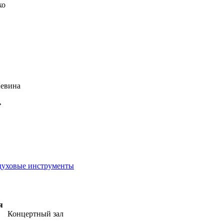
ко
Левина
»
духовые инструменты
я
Концертный зал