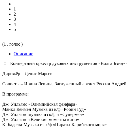
1
2
3
4
5
(1 , голос )
Описание
Концертный оркестр духовых инструментов «Волга-Бэнд» с
Дирижёр – Денис Марьев
Солисты – Ирина Левина, Заслуженный артист России Андрей 
В программе:
Дж. Уильямс «Олимпийская фанфара»
Майкл Кеймен Музыка из к/ф «Робин Гуд»
Дж. Уильямс музыка из к/ф и «Супермен»
Дж. Уильямс «Великие моменты кино»
К. Бадельт Музыка из к/ф «Пираты Карибского моря»