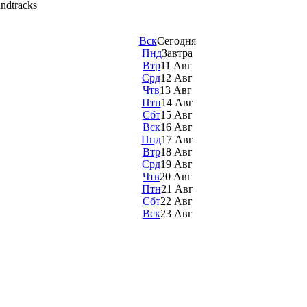
ndtracks
Вск
Сегодня
Пнд
Завтра
Втр
11 Авг
Срд
12 Авг
Чтв
13 Авг
Птн
14 Авг
Сбт
15 Авг
Вск
16 Авг
Пнд
17 Авг
Втр
18 Авг
Срд
19 Авг
Чтв
20 Авг
Птн
21 Авг
Сбт
22 Авг
Вск
23 Авг