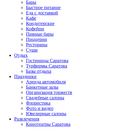
Бары
Быстрое питание
Еда с доставкой
Кафе
Кондитерские
Кофейни
Пивные бары
Пиццерии
Рестораны
Суши
Отдых
Гостиницы Саратова
Турфирмы Саратова
Базы отдыха
Праздники
Аренда автомобиля
Банкетные залы
Организация торжеств
Свадебные салоны
Флористика
Фото и видео
Ювелирные салоны
Развлечения
Кинотеатры Саратова