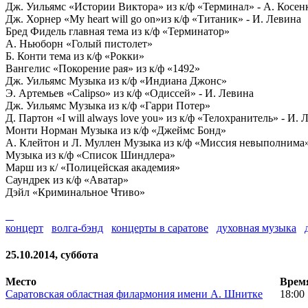
Дж. Уильямс «Истории Виктора» из к/ф «Терминал» - А. Косен
Дж. Хорнер «My heart will go on»из к/ф «Титаник» - И. Левина
Бред Фидель главная тема из к/ф «Терминатор»
А. Ньюборн «Голый пистолет»
Б. Конти тема из к/ф «Рокки»
Вангелис «Покорение рая» из к/ф «1492»
Дж. Уильямс Музыка из к/ф «Индиана Джонс»
Э. Артемьев «Calipso» из к/ф «Одиссей» - И. Левина
Дж. Уильямс Музыка из к/ф «Гарри Потер»
Д. Партон «I will always love you» из к/ф «Телохранитель» - И. 
Монти Норман Музыка из к/ф «Джеймс Бонд»
А. Клейтон и Л. Муллен Музыка из к/ф «Миссия невыполнима
Музыка из к/ф «Список Шиндлера»
Марш из к/ «Полицейская академия»
Саундрек из к/ф «Аватар»
Дэйл «Криминальное Чтиво»
концерт
волга-бэнд
концерты в саратове
духовная музыка
25.10.2014, суббота
Место
Врем
Саратовская областная филармония имени А. Шнитке
18:00