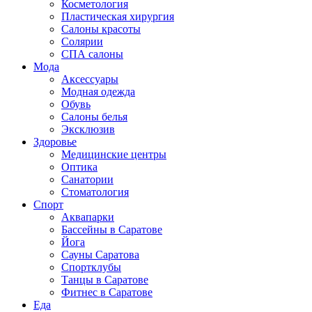
Косметология
Пластическая хирургия
Салоны красоты
Солярии
СПА салоны
Мода
Аксессуары
Модная одежда
Обувь
Салоны белья
Эксклюзив
Здоровье
Медицинские центры
Оптика
Санатории
Стоматология
Спорт
Аквапарки
Бассейны в Саратове
Йога
Сауны Саратова
Спортклубы
Танцы в Саратове
Фитнес в Саратове
Еда