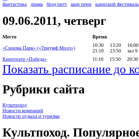
фантастика
драма
брэд питт
шон пенн
каннский фестиваль
09.06.2011, четверг
Место
Время
10:30
13:20
16:00
«Синема Парк» («Триумф Молл»)
21:10
23:50
зал 9
Кинотеатр «Победа»
11:10
15:50
20:30
Показать расписание до к
Рубрики сайта
Культпоход
Новости компаний
Новости отдыха и туризма
Культпоход. Популярно