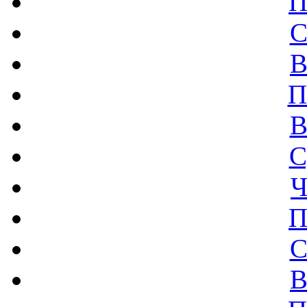
П
С
В
П
В
С
Ч
П
С
В