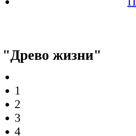
П
"Древо жизни"
1
2
3
4