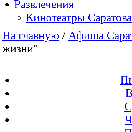
Развлечения
Кинотеатры Саратова
На главную
/
Афиша Сара
жизни"
П
В
С
Ч