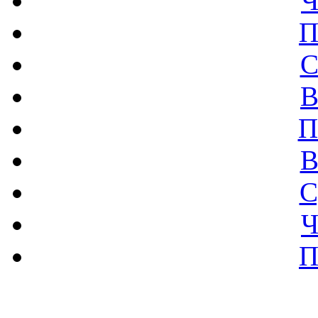
Ч
П
С
В
П
В
С
Ч
П