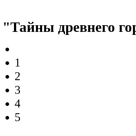
"Тайны древнего го
1
2
3
4
5