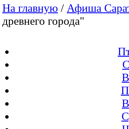
На главную
/
Афиша Сара
древнего города"
П
С
В
П
В
С