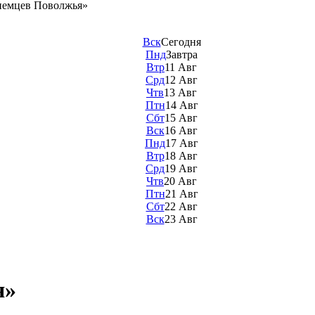
немцев Поволжья»
Вск
Сегодня
Пнд
Завтра
Втр
11 Авг
Срд
12 Авг
Чтв
13 Авг
Птн
14 Авг
Сбт
15 Авг
Вск
16 Авг
Пнд
17 Авг
Втр
18 Авг
Срд
19 Авг
Чтв
20 Авг
Птн
21 Авг
Сбт
22 Авг
Вск
23 Авг
я»