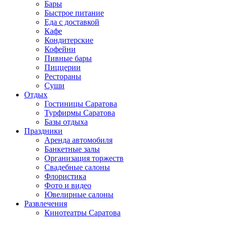
Бары
Быстрое питание
Еда с доставкой
Кафе
Кондитерские
Кофейни
Пивные бары
Пиццерии
Рестораны
Суши
Отдых
Гостиницы Саратова
Турфирмы Саратова
Базы отдыха
Праздники
Аренда автомобиля
Банкетные залы
Организация торжеств
Свадебные салоны
Флористика
Фото и видео
Ювелирные салоны
Развлечения
Кинотеатры Саратова