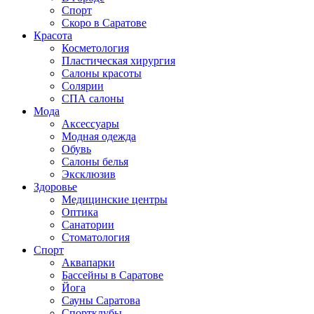
Спорт
Скоро в Саратове
Красота
Косметология
Пластическая хирургия
Салоны красоты
Солярии
СПА салоны
Мода
Аксессуары
Модная одежда
Обувь
Салоны белья
Эксклюзив
Здоровье
Медицинские центры
Оптика
Санатории
Стоматология
Спорт
Аквапарки
Бассейны в Саратове
Йога
Сауны Саратова
Спортклубы