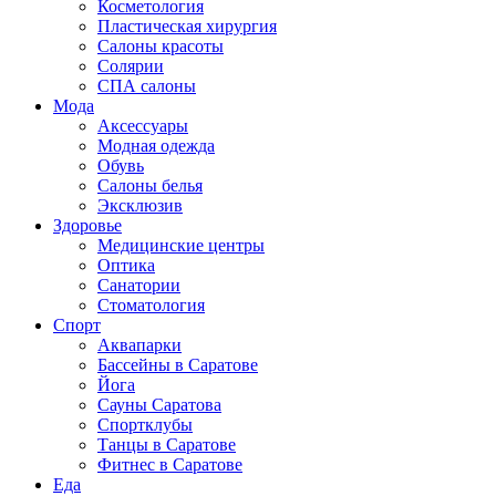
Косметология
Пластическая хирургия
Салоны красоты
Солярии
СПА салоны
Мода
Аксессуары
Модная одежда
Обувь
Салоны белья
Эксклюзив
Здоровье
Медицинские центры
Оптика
Санатории
Стоматология
Спорт
Аквапарки
Бассейны в Саратове
Йога
Сауны Саратова
Спортклубы
Танцы в Саратове
Фитнес в Саратове
Еда