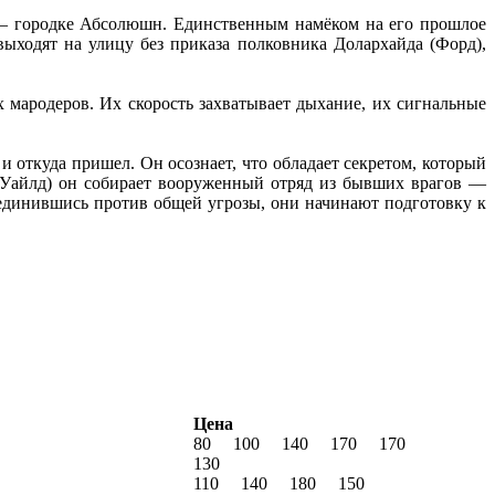
е — городке Абсолюшн. Единственным намёком на его прошлое
ыходят на улицу без приказа полковника Долархайда (Форд),
 мародеров. Их скорость захватывает дыхание, их сигнальные
и откуда пришел. Он осознает, что обладает секретом, который
Уайлд) он собирает вооруженный отряд из бывших врагов —
ъединившись против общей угрозы, они начинают подготовку к
Цена
80
100
140
170
170
130
110
140
180
150