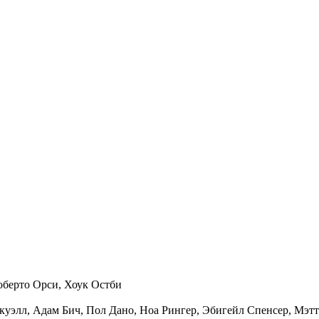
оберто Орси, Хоук Остби
куэлл, Адам Бич, Пол Дано, Ноа Рингер, Эбигейл Спенсер, Мэтт