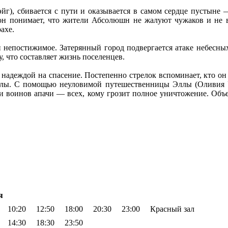
эйг), сбивается с пути и оказывается в самом сердце пустын
он понимает, что жители Абсолюшн не жалуют чужаков и не в
ахе.
непостижимое. Затерянный город подвергается атаке небесных
, что составляет жизнь поселенцев.
 надеждой на спасение. Постепенно стрелок вспоминает, кто он 
силы. С помощью неуловимой путешественницы Эллы (Оливия 
 и воинов апачи — всех, кому грозит полное уничтожение. Об
я
10:20
12:50
18:00
20:30
23:00
Красный зал
14:30
18:30
23:50