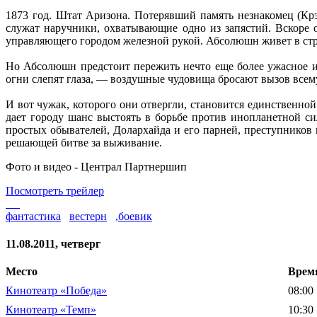
1873 год. Штат Аризона. Потерявший память незнакомец (Кр
служат наручники, охватывающие одно из запястий. Вскоре 
управляющего городом железной рукой. Абсолюшн живет в стр
Но Абсолюшн предстоит пережить нечто еще более ужасное и 
огни слепят глаза, — воздушные чудовища бросают вызов всему
И вот чужак, которого они отвергли, становится единственной
дает городу шанс выстоять в борьбе против инопланетной 
простых обывателей, Долархайда и его парней, преступников
решающей битве за выживание.
Фото и видео - Централ Партнершип
Посмотреть трейлер
фантастика
вестерн
,боевик
11.08.2011, четверг
Место
Врем
Кинотеатр «Победа»
08:00
Кинотеатр «Темп»
10:30