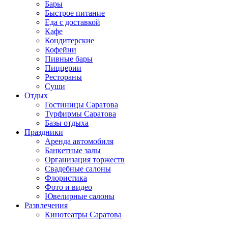
Бары
Быстрое питание
Еда с доставкой
Кафе
Кондитерские
Кофейни
Пивные бары
Пиццерии
Рестораны
Суши
Отдых
Гостиницы Саратова
Турфирмы Саратова
Базы отдыха
Праздники
Аренда автомобиля
Банкетные залы
Организация торжеств
Свадебные салоны
Флористика
Фото и видео
Ювелирные салоны
Развлечения
Кинотеатры Саратова