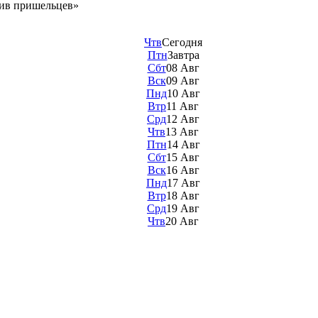
ив пришельцев»
Чтв
Сегодня
Птн
Завтра
Сбт
08 Авг
Вск
09 Авг
Пнд
10 Авг
Втр
11 Авг
Срд
12 Авг
Чтв
13 Авг
Птн
14 Авг
Сбт
15 Авг
Вск
16 Авг
Пнд
17 Авг
Втр
18 Авг
Срд
19 Авг
Чтв
20 Авг