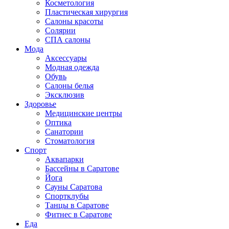
Косметология
Пластическая хирургия
Салоны красоты
Солярии
СПА салоны
Мода
Аксессуары
Модная одежда
Обувь
Салоны белья
Эксклюзив
Здоровье
Медицинские центры
Оптика
Санатории
Стоматология
Спорт
Аквапарки
Бассейны в Саратове
Йога
Сауны Саратова
Спортклубы
Танцы в Саратове
Фитнес в Саратове
Еда