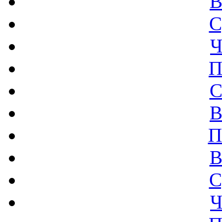
В
С
Ч
П
С
В
П
В
С
Ч