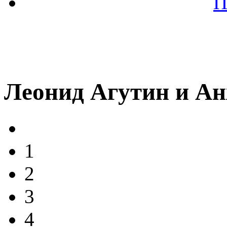
П
Леонид Агутин и А
1
2
3
4