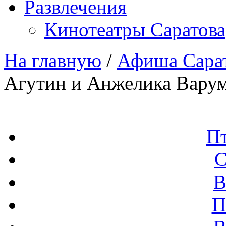
Развлечения
Кинотеатры Саратова
На главную
/
Афиша Сара
Агутин и Анжелика Вару
П
С
В
П