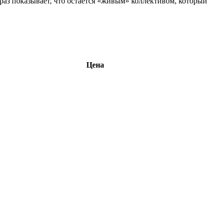
раз показывает, что остаётся «живым» коллективом, который
Цена