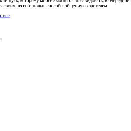
ий путь, которому многие могли бы позавидовать, в очередной 
я своих песен и новые способы общения со зрителем.
атове
я