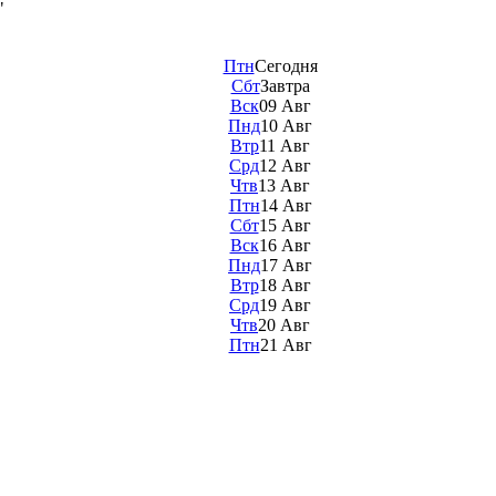
"
Птн
Сегодня
Сбт
Завтра
Вск
09 Авг
Пнд
10 Авг
Втр
11 Авг
Срд
12 Авг
Чтв
13 Авг
Птн
14 Авг
Сбт
15 Авг
Вск
16 Авг
Пнд
17 Авг
Втр
18 Авг
Срд
19 Авг
Чтв
20 Авг
Птн
21 Авг