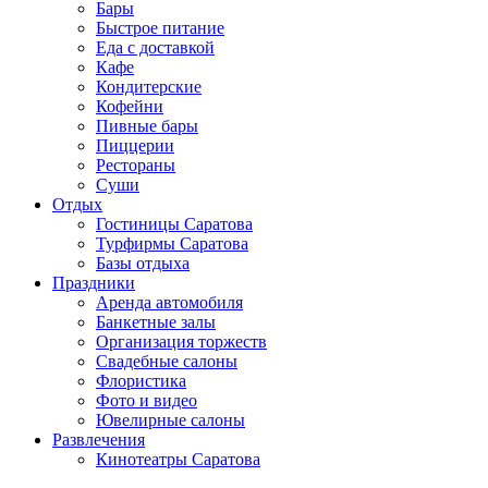
Бары
Быстрое питание
Еда с доставкой
Кафе
Кондитерские
Кофейни
Пивные бары
Пиццерии
Рестораны
Суши
Отдых
Гостиницы Саратова
Турфирмы Саратова
Базы отдыха
Праздники
Аренда автомобиля
Банкетные залы
Организация торжеств
Свадебные салоны
Флористика
Фото и видео
Ювелирные салоны
Развлечения
Кинотеатры Саратова