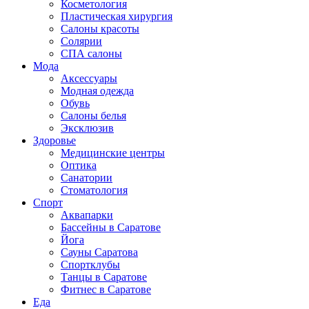
Косметология
Пластическая хирургия
Салоны красоты
Солярии
СПА салоны
Мода
Аксессуары
Модная одежда
Обувь
Салоны белья
Эксклюзив
Здоровье
Медицинские центры
Оптика
Санатории
Стоматология
Спорт
Аквапарки
Бассейны в Саратове
Йога
Сауны Саратова
Спортклубы
Танцы в Саратове
Фитнес в Саратове
Еда