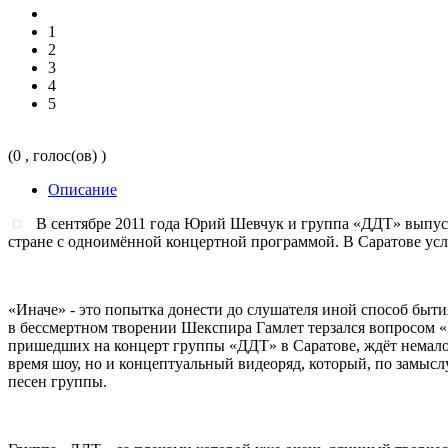
1
2
3
4
5
(0 , голос(ов) )
Описание
В сентябре 2011 года Юрий Шевчук и группа «ДДТ» выпуск
стране с одноимённой концертной программой. В Саратове усл
«Иначе» - это попытка донести до слушателя иной способ быти
в бессмертном творении Шекспира Гамлет терзался вопросом «
пришедших на концерт группы «ДДТ» в Саратове, ждёт немало 
время шоу, но и концептуальный видеоряд, который, по замыс
песен группы.