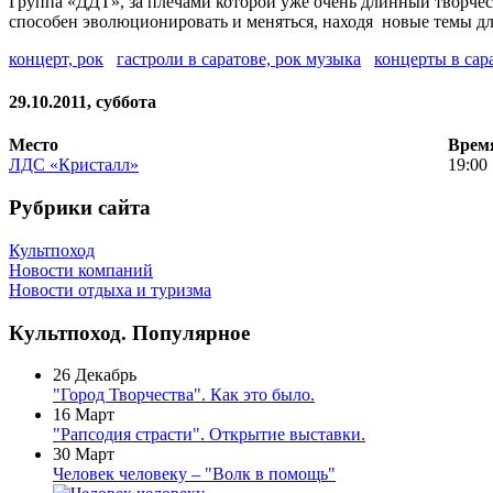
Группа «ДДТ», за плечами которой уже очень длинный творческ
способен эволюционировать и меняться, находя новые темы дл
концерт, рок
гастроли в саратове, рок музыка
концерты в сар
29.10.2011, суббота
Место
Врем
ЛДС «Кристалл»
19:00
Рубрики сайта
Культпоход
Новости компаний
Новости отдыха и туризма
Культпоход. Популярное
26 Декабрь
"Город Творчества". Как это было.
16 Март
"Рапсодия страсти". Открытие выставки.
30 Март
Человек человеку – "Волк в помощь"