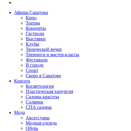
Афиша Саратова
Кино
Театры
Концерты
Гастроли
Выставки
Клубы
Творческий вечер
Тренинги и мастер-классы
Фестивали
В городе
Спорт
Скоро в Саратове
Красота
Косметология
Пластическая хирургия
Салоны красоты
Солярии
СПА салоны
Мода
Аксессуары
Модная одежда
Обувь