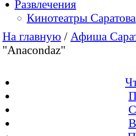
Развлечения
Кинотеатры Саратова
На главную
/
Афиша Сара
"Anacondaz"
Ч
П
С
В