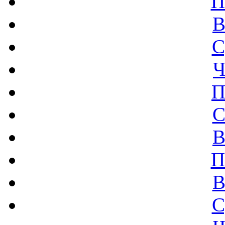
П
В
С
Ч
П
С
В
П
В
С