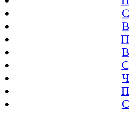
П
С
В
П
В
С
Ч
П
С