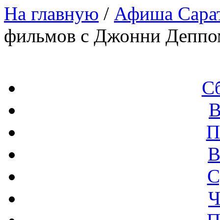
На главную
/
Афиша Сара
фильмов с Джонни Деппо
С
В
П
В
С
Ч