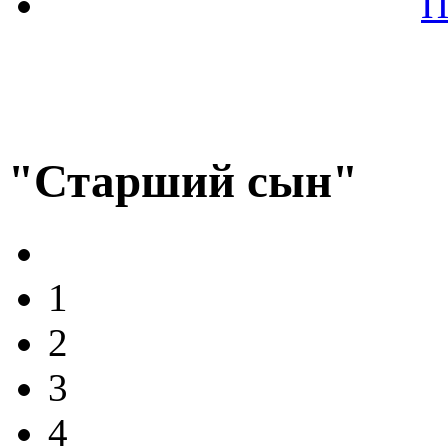
П
"Старший сын"
1
2
3
4