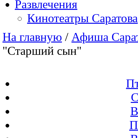
Развлечения
Кинотеатры Саратова
На главную
/
Афиша Сара
"Старший сын"
П
С
В
П