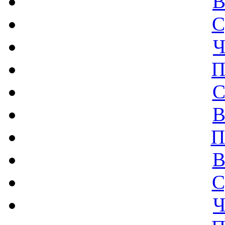
В
С
Ч
П
С
В
П
В
С
Ч