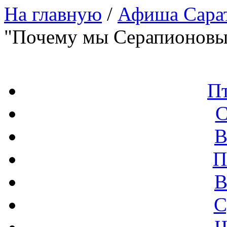
На главную
/
Афиша Сара
"Почему мы Серапионовы
П
С
В
П
В
С