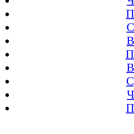
Ч
П
С
В
П
В
С
Ч
П