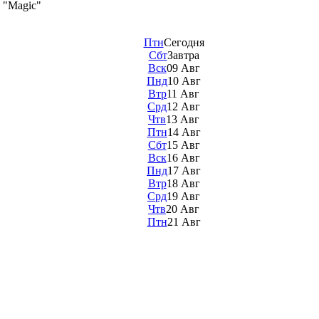
 "Magic"
Птн
Сегодня
Сбт
Завтра
Вск
09 Авг
Пнд
10 Авг
Втр
11 Авг
Срд
12 Авг
Чтв
13 Авг
Птн
14 Авг
Сбт
15 Авг
Вск
16 Авг
Пнд
17 Авг
Втр
18 Авг
Срд
19 Авг
Чтв
20 Авг
Птн
21 Авг