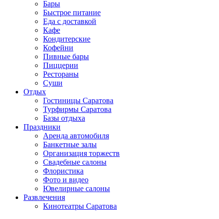
Бары
Быстрое питание
Еда с доставкой
Кафе
Кондитерские
Кофейни
Пивные бары
Пиццерии
Рестораны
Суши
Отдых
Гостиницы Саратова
Турфирмы Саратова
Базы отдыха
Праздники
Аренда автомобиля
Банкетные залы
Организация торжеств
Свадебные салоны
Флористика
Фото и видео
Ювелирные салоны
Развлечения
Кинотеатры Саратова