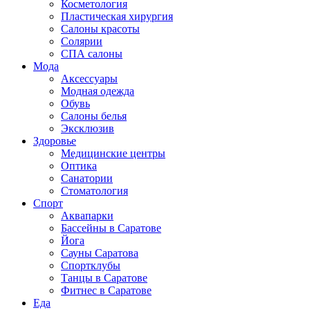
Косметология
Пластическая хирургия
Салоны красоты
Солярии
СПА салоны
Мода
Аксессуары
Модная одежда
Обувь
Салоны белья
Эксклюзив
Здоровье
Медицинские центры
Оптика
Санатории
Стоматология
Спорт
Аквапарки
Бассейны в Саратове
Йога
Сауны Саратова
Спортклубы
Танцы в Саратове
Фитнес в Саратове
Еда